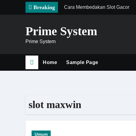
Skip
Breaking
Cara Membedakan Slot Gacor
to
content
Prime System
Prime System
Home
Sample Page
slot maxwin
Umum